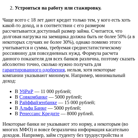
Устроиться на работу или стажировку.
Чаще всего с 18 лет дают кредит только тем, у кого есть хоть
какой-то доход, и в соответствии с его размером
рассчитывается доступный размер займа. Считается, что
долговая нагрузка на заемщика должна быть не более 50% (а в
некоторых случаях не более 30%), однако помимо этого
учитывается и сумма, требуемая среднестатистическому
россиянину для повседневных нужд. Формула расчета
данного показателя для всех банков различна, поэтому сказать
абсолютно точно, сколько нужно получать для
гарантированного одобрения
, нельзя, хотя некоторые
компании указывают минимум. Например, минимальный
доход:
В
УбРиР
— 11 000 рублей;
В
Совкомбанке
— 5000 рублей;
В
Райффайзенбанке
— 15 000 рублей;
В
Альфа Банке
— 5000 рублей;
В
Ренессанс Кредите
— 8000 рублей.
Некоторые банки не указывают это норму, а некоторым (во
многих МФО) и вовсе безразлична информация касательно
доходов. Например, займ студенту без трудоустройства и