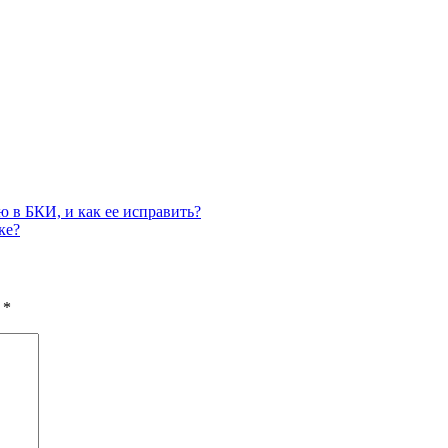
 в БКИ, и как ее исправить?
ке?
ы
*