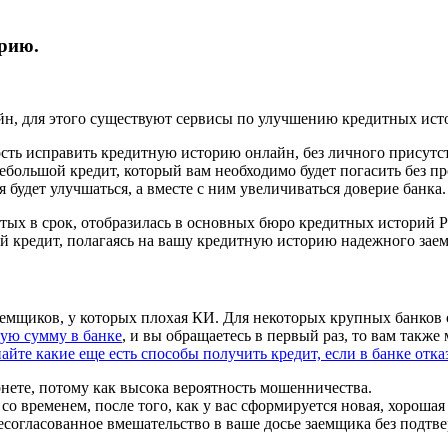
рию.
йн, для этого существуют сервисы по улучшению кредитных ист
сть исправить кредитную историю онлайн, без личного присутст
небольшой кредит, который вам необходимо будет погасить без 
будет улучшаться, а вместе с ним увеличиваться доверие банка.
ытых в срок, отобразилась в основных бюро кредитных историй 
ий кредит, полагаясь на вашу кредитную историю надежного зае
аемщиков, у которых плохая КИ. Для некоторых крупных банков 
ую сумму в банке
, и вы обращаетесь в первый раз, то вам такж
найте какие еще есть способы получить кредит, если в банке отка
нете, потому как высока вероятность мошенничества.
о временем, после того, как у вас сформируется новая, хороша
есогласованное вмешательство в ваше досье заемщика без подт