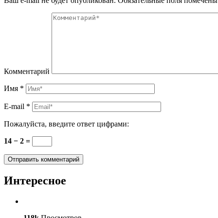
Ваш e-mail не будет опубликован.
Обязательные поля помечен
Комментарий
Имя
*
E-mail
*
Пожалуйста, введите ответ цифрами:
14 − 2 =
Интересное
118k
Просмотров