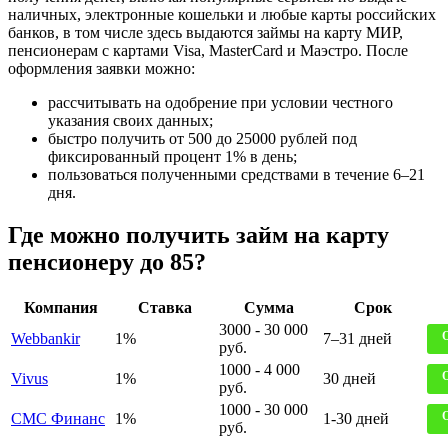
наличных, электронные кошельки и любые карты российских
банков, в том числе здесь выдаются займы на карту МИР,
пенсионерам с картами Visa, MasterCard и Маэстро. После
оформления заявки можно:
рассчитывать на одобрение при условии честного
указания своих данных;
быстро получить от 500 до 25000 рублей под
фиксированный процент 1% в день;
пользоваться полученными средствами в течение 6–21
дня.
Где можно получить займ на карту
пенсионеру до 85?
Компания
Ставка
Сумма
Срок
3000 - 30 000
Webbankir
1%
7–31 дней
руб.
1000 - 4 000
Vivus
1%
30 дней
руб.
1000 - 30 000
СМС Финанс
1%
1-30 дней
руб.