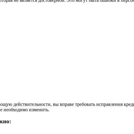
оторая не является достоверной. Это могут быть ошибки в пер
щую действительности, вы вправе требовать исправления кредит
е необходимо изменить.
жно: