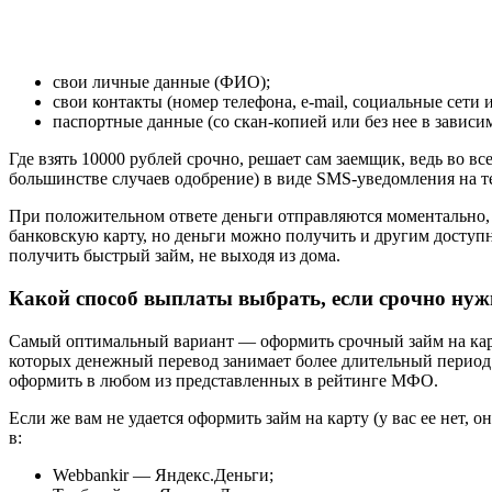
свои личные данные (ФИО);
свои контакты (номер телефона, e-mail, социальные сети и 
паспортные данные (со скан-копией или без нее в завис
Где взять 10000 рублей срочно, решает сам заемщик, ведь во в
большинстве случаев одобрение) в виде SMS-уведомления на т
При положительном ответе деньги отправляются моментально, 
банковскую карту, но деньги можно получить и другим доступ
получить быстрый займ, не выходя из дома.
Какой способ выплаты выбрать, если срочно ну
Самый оптимальный вариант — оформить срочный займ на карт
которых денежный перевод занимает более длительный период 
оформить в любом из представленных в рейтинге МФО.
Если же вам не удается оформить займ на карту (у вас ее нет,
в:
Webbankir — Яндекс.Деньги;