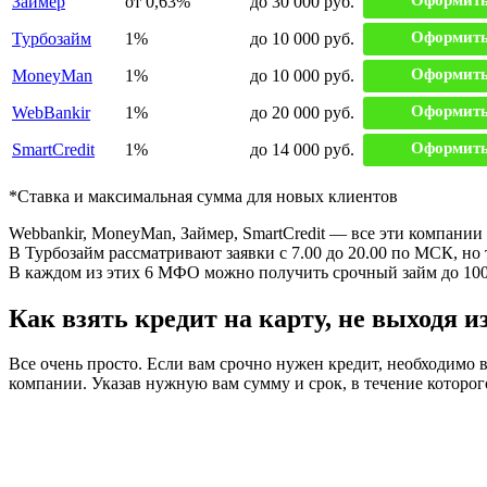
Займер
от 0,63%
до 30 000 руб.
Оформить
Турбозайм
1%
до 10 000 руб.
Оформить
MoneyMan
1%
до 10 000 руб.
Оформить
WebBankir
1%
до 20 000 руб.
Оформить
SmartCredit
1%
до 14 000 руб.
*Ставка и максимальная сумма для новых клиентов
Webbankir, MoneyMan, Займер, SmartCredit — все эти компани
В Турбозайм рассматривают заявки с 7.00 до 20.00 по МСК, но 
В каждом из этих 6 МФО можно получить срочный займ до 100
Как взять кредит на карту, не выходя и
Все очень просто. Если вам срочно нужен кредит, необходимо
компании. Указав нужную вам сумму и срок, в течение которог