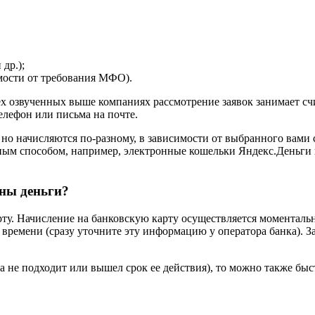
др.);
имости от требования МФО).
сех озвученных выше компаниях рассмотрение заявок занимает сч
елефон или письма на почте.
но начисляются по-разному, в зависимости от выбранного вами 
ным способом, например, электронные кошельки Яндекс.Деньги 
жны деньги?
у. Начисление на банковскую карту осуществляется моментальн
времени (сразу уточните эту информацию у оператора банка). З
 она не подходит или вышел срок ее действия), то можно также б