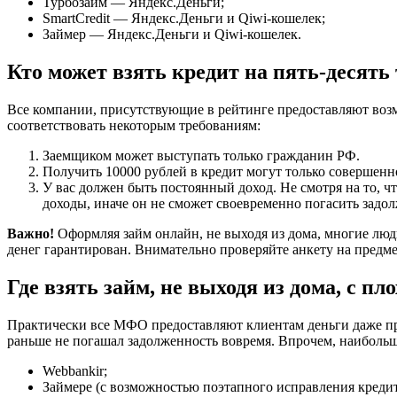
Турбозайм — Яндекс.Деньги;
SmartCredit — Яндекс.Деньги и Qiwi-кошелек;
Займер — Яндекс.Деньги и Qiwi-кошелек.
Кто может взять кредит на пять-десять
Все компании, присутствующие в рейтинге предоставляют возм
соответствовать некоторым требованиям:
Заемщиком может выступать только гражданин РФ.
Получить 10000 рублей в кредит могут только совершенно
У вас должен быть постоянный доход. Не смотря на то, 
доходы, иначе он не сможет своевременно погасить задо
Важно!
Оформляя займ онлайн, не выходя из дома, многие люд
денег гарантирован. Внимательно проверяйте анкету на предме
Где взять займ, не выходя из дома, с п
Практически все МФО предоставляют клиентам деньги даже при 
раньше не погашал задолженность вовремя. Впрочем, наибольша
Webbankir;
Займере (с возможностью поэтапного исправления креди