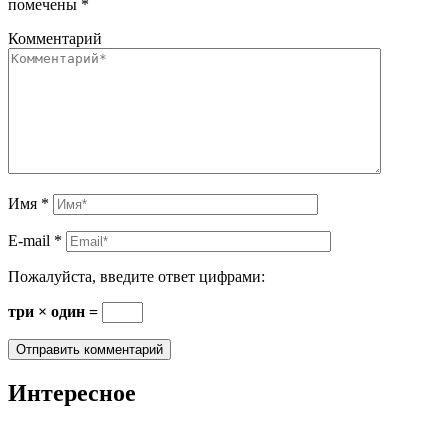
помечены
*
Комментарий
Имя
*
E-mail
*
Пожалуйста, введите ответ цифрами:
три × один =
Интересное