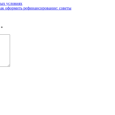
ных условиях
Как оформить рефинансирование: советы
ы
*