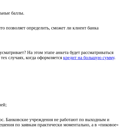
льные баллы.
что позволяет определить, сможет ли клиент банка
усматривает? На этом этапе анкета будет рассматриваться
 тех случаях, когда оформляется
кредит на большую сумму
.
ней;
прос. Банковские учреждения не работают по выходным и
решения по заявкам практически моментально, а в «пиковое»