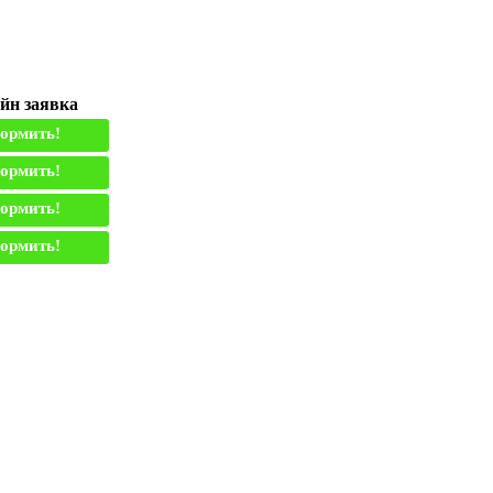
йн заявка
ормить!
ормить!
ормить!
ормить!