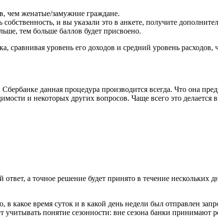
, чем женатые/замужние граждане.
ь собственность, и вы указали это в анкете, получите дополните
ьше, тем больше баллов будет присвоено.
а, сравнивая уровень его доходов и средний уровень расходов, 
 в Сбербанке данная процедура производится всегда. Что она пред
димости и некоторых других вопросов. Чаще всего это делается в
ответ, а точное решение будет принято в течение нескольких д
о, в какое время суток и в какой день недели был отправлен за
ует учитывать понятие сезонности: вне сезона банки принимают 